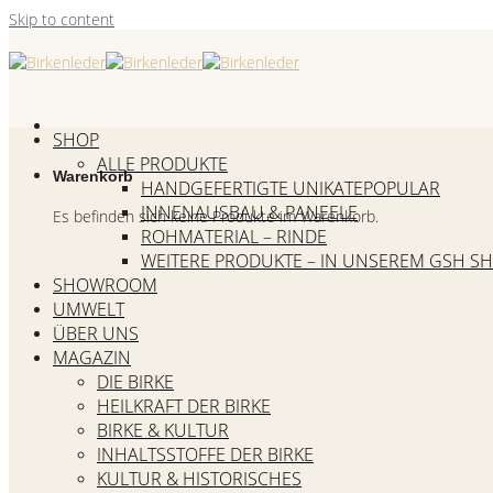
Skip to content
SHOP
ALLE PRODUKTE
Warenkorb
HANDGEFERTIGTE UNIKATE
INNENAUSBAU & PANEELE
Es befinden sich keine Produkte im Warenkorb.
ROHMATERIAL – RINDE
WEITERE PRODUKTE – IN UNSEREM GSH S
SHOWROOM
UMWELT
ÜBER UNS
MAGAZIN
DIE BIRKE
HEILKRAFT DER BIRKE
BIRKE & KULTUR
INHALTSSTOFFE DER BIRKE
KULTUR & HISTORISCHES