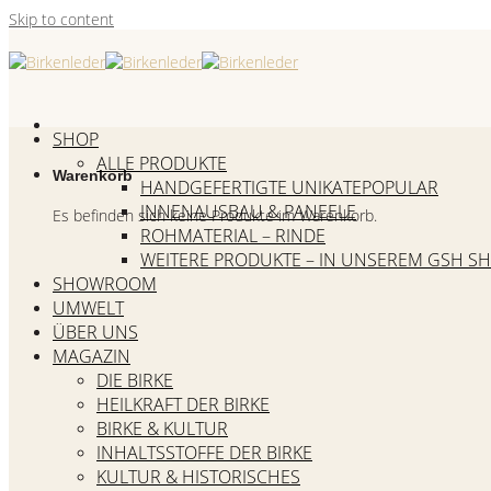
Skip to content
SHOP
ALLE PRODUKTE
Warenkorb
HANDGEFERTIGTE UNIKATE
INNENAUSBAU & PANEELE
Es befinden sich keine Produkte im Warenkorb.
ROHMATERIAL – RINDE
WEITERE PRODUKTE – IN UNSEREM GSH S
SHOWROOM
UMWELT
ÜBER UNS
MAGAZIN
DIE BIRKE
HEILKRAFT DER BIRKE
BIRKE & KULTUR
INHALTSSTOFFE DER BIRKE
KULTUR & HISTORISCHES