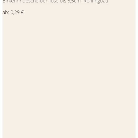
Birkenrindescheiben lose bis 5,5cm- Rohlingbau
ab:
0,29
€