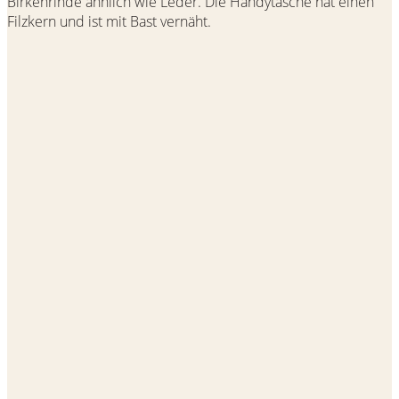
Birkenrinde ähnlich wie Leder. Die Handytasche hat einen
Filzkern und ist mit Bast vernäht.